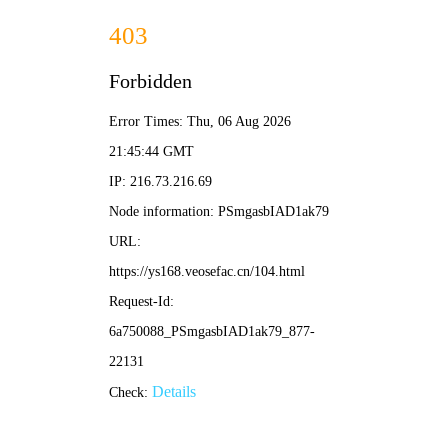
全能影视
首
电
电
短
动
页
影
视
剧
漫
剧
换一批 ↻
🔥 热播推荐
全40集
2770集
逐玉
爱·回家之开心速递
古装
港剧
1-9季
更新中
田曦薇,张凌赫,任豪
刘丹,单立文,汤盈盈
蜡笔小新
小姐不熙娣
动漫
综艺
更新中
已完结
矢岛晶子,小林由美子
徐熙娣,派翠克
全民星攻略
康熙来了全集
综艺
综艺
191集
260集
曾国城,蔡尚桦
蔡康永,徐熙娣
斗破苍穹
完美世界
国漫
国漫
内详
锦鲤,刘晴,赵双
更多 →